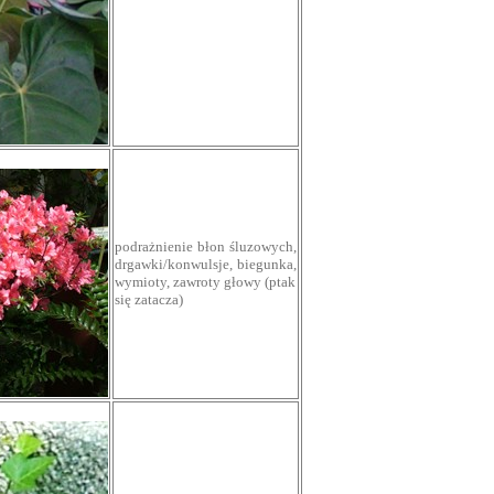
podrażnienie błon śluzowych,
drgawki/konwulsje, biegunka,
wymioty, zawroty głowy (ptak
się zatacza)