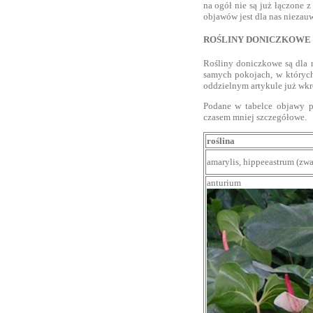
na ogół nie są już łączone z
objawów jest dla nas niezau
ROŚLINY DONICZKOWE
Rośliny doniczkowe są dla 
samych pokojach, w których 
oddzielnym artykule już wkró
Podane w tabelce objawy p
czasem mniej szczegółowe.
roślina
amarylis, hippeeastrum (zwa
anturium