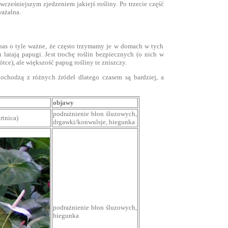
 wcześniejszym zjedzeniem jakiejś rośliny. Po trzecie część
ważalna.
nas o tyle ważne, że często trzymamy je w domach w tych
latają papugi. Jest trochę roślin bezpiecznych (o nich w
tce), ale większość papug rośliny te zniszczy.
ochodzą z różnych źródeł dlatego czasem są bardziej, a
objawy
podrażnienie błon śluzowych,
rtnica)
drgawki/konwulsje, biegunka
podrażnienie błon śluzowych,
biegunka