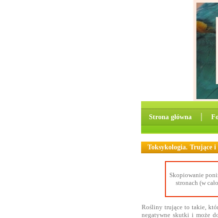
Strona główna
│
F
Toksykologia. Trujące i 
Skopiowanie poniż
stronach (w cał
Rośliny trujące to takie, k
negatywne skutki i może do