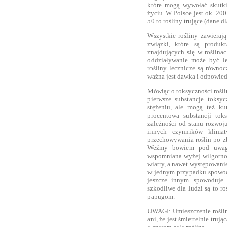
które mogą wywołać skutki
życiu. W Polsce jest ok. 20
50 to rośliny trujące (dane dl
Wszystkie rośliny zawieraj
związki, które są produk
znajdujących się w roślin
oddziaływanie może być le
rośliny lecznicze są równoc
ważna jest dawka i odpowied
Mówiąc o toksyczności rośli
pierwsze substancje toks
stężeniu, ale mogą też ku
procentowa substancji to
zależności od stanu rozwoju
innych czynników klima
przechowywania roślin po z
Weźmy bowiem pod uwagę 
wspomniana wyżej wilgotność
wiatry, a nawet występowan
w jednym przypadku spowodu
jeszcze innym spowoduje s
szkodliwe dla ludzi są to 
papugom.
UWAGI: Umieszczenie rośliny 
ani, że jest śmiertelnie truj