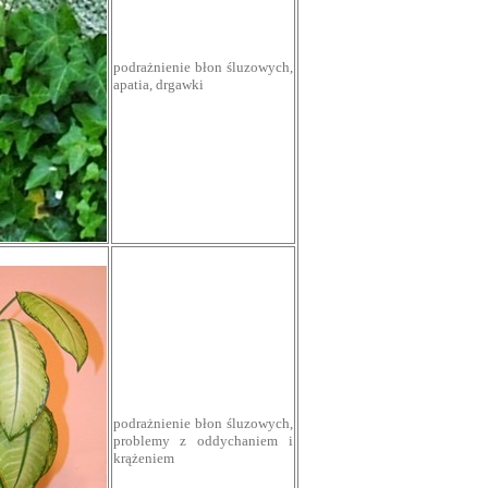
podrażnienie błon śluzowych,
apatia, drgawki
podrażnienie błon śluzowych,
problemy z oddychaniem i
krążeniem