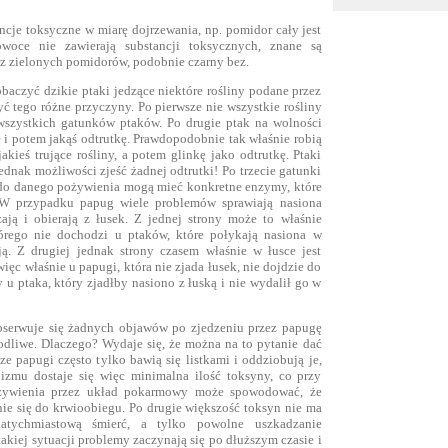
ancje toksyczne w miarę dojrzewania, np. pomidor cały jest
 owoce nie zawierają substancji toksycznych, znane są
i z zielonych pomidorów, podobnie czarny bez.
aczyć dzikie ptaki jedzące niektóre rośliny podane przez
ć tego różne przyczyny. Po pierwsze nie wszystkie rośliny
wszystkich gatunków ptaków. Po drugie ptak na wolności
ę i potem jakąś odtrutkę. Prawdopodobnie tak właśnie robią
akieś trujące rośliny, a potem glinkę jako odtrutkę. Ptaki
dnak możliwości zjeść żadnej odtrutki! Po trzecie gatunki
do danego pożywienia mogą mieć konkretne enzymy, które
. W przypadku papug wiele problemów sprawiają nasiona
ają i obierają z łusek. Z jednej strony może to właśnie
órego nie dochodzi u ptaków, które połykają nasiona w
ją. Z drugiej jednak strony czasem właśnie w łusce jest
więc właśnie u papugi, która nie zjada łusek, nie dojdzie do
 u ptaka, który zjadłby nasiono z łuską i nie wydalił go w
bserwuje się żadnych objawów po zjedzeniu przez papugę
kodliwe. Dlaczego? Wydaje się, że można na to pytanie dać
ze papugi często tylko bawią się listkami i oddziobują je,
nizmu dostaje się więc minimalna ilość toksyny, co przy
żywienia przez układ pokarmowy może spowodować, że
anie się do krwioobiegu. Po drugie większość toksyn nie ma
atychmiastową śmierć, a tylko powolne uszkadzanie
kiej sytuacji problemy zaczynają się po dłuższym czasie i