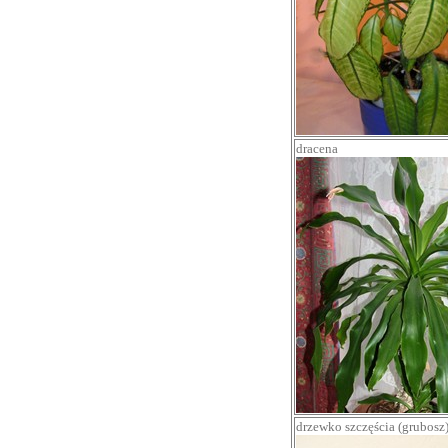
dracena
drzewko szczęścia (grubosz