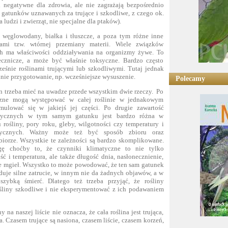
 negatywne dla zdrowia, ale nie zagrażają bezpośrednio
0 gatunków uznawanych za trujące i szkodliwe, z czego ok.
a ludzi i zwierząt, nie specjalne dla ptaków).
ą węglowodany, białka i tłuszcze, a poza tym różne inne
tami tzw. wtórnej przemiany materii. Wiele związków
ach ma właściwości oddziaływania na organizmy żywe. To
cznicze, a może być właśnie toksyczne. Bardzo często
ześnie roślinami trującymi lub szkodliwymi. Tutaj jednak
nie przygotowanie, np. wcześniejsze wysuszenie.
Polecamy
n trzeba mieć na uwadze przede wszystkim dwie rzeczy. Po
yczne mogą występować w całej roślinie w jednakowym
mulować się w jakiejś jej części. Po drugie zawartość
ksycznych w tym samym gatunku jest bardzo różna w
 rośliny, pory roku, gleby, wilgotności czy temperatury i
tycznych. Ważny może też być sposób zbioru oraz
biorze. Wszystkie te zależności są bardzo skomplikowane.
choćby to, że czynniki klimatyczne to nie tylko
 i temperatura, ale także długość dnia, nasłonecznienie,
ie mgieł. Wszystko to może powodować, że ten sam gatunek
je silne zatrucie, w innym nie da żadnych objawów, a w
zybką śmierć. Dlatego też trzeba przyjąć, że rośliny
rośliny szkodliwe i nie eksperymentować z ich podawaniem
na naszej liście nie oznacza, że cała roślina jest trująca,
ąca. Czasem trujące są nasiona, czasem liście, czasem korzeń,