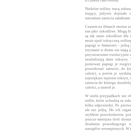
a czasem cała roślina.
Niektóre rośliny tracą subst
trujący, jedynie dojrzałe
natomiast zatrucia sałatkam
Czasem na filmach można zob
nas jako szkodliwe. Mogą by
są tak samo szkodliwe dla 
może zjeść toksyczną roślin
papugi w Amazonii - jedzą j
trzymane w domu nie mają je
przystosowane ewolucyjnie 
neutralizują dane toksyny
ponieważ papugi je rozgryz
powodować zatrucie, do kt
całości, a potem je wydala
największe stężenie toksyn, 
zatrucia do którego doszłoby
całości, a strawił je.
W wielu przypadkach nie o
roślin, które uchodzą za sz
kilka odpowiedzi. Po pierws
ale nie jedzą. Do ich orga
szybkim przechodzeniu po
jeszcze mniejsza ilość dost
działania powodującego n
narządów wewnętrznych. W ta