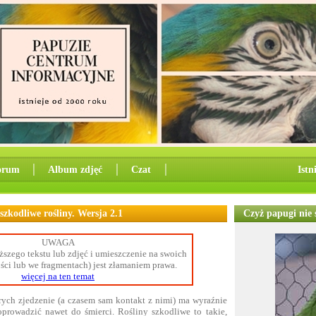
orum
│
Album zdjęć
│
Czat
│
Istn
szkodliwe rośliny. Wersja 2.1
Czyż papugi nie 
UWAGA
szego tekstu lub zdjęć i umieszczenie na swoich
ości lub we fragmentach) jest złamaniem prawa.
więcej na ten temat
tórych zjedzenie (a czasem sam kontakt z nimi) ma wyraźnie
prowadzić nawet do śmierci. Rośliny szkodliwe to takie,