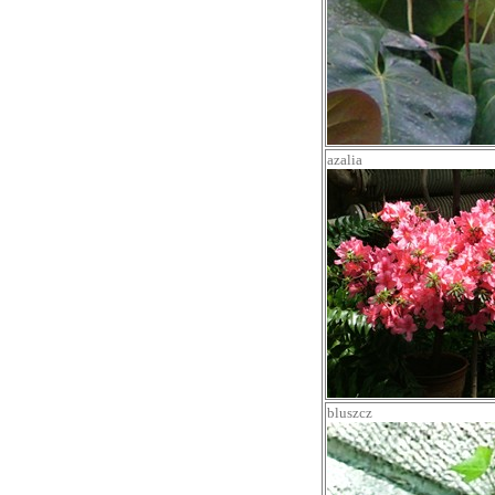
azalia
bluszcz