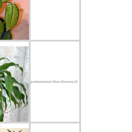
podrażnienie błon śluzowych
)