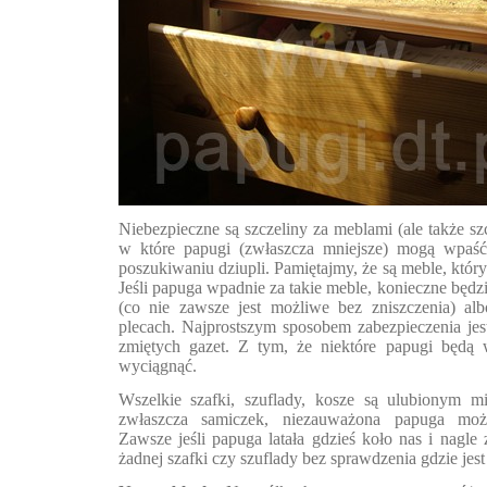
Niebezpieczne są szczeliny za meblami (ale także sz
w które papugi (zwłaszcza mniejsze) mogą wpaść
poszukiwaniu dziupli. Pamiętajmy, że są meble, który
Jeśli papuga wpadnie za takie meble, konieczne będzi
(co nie zawsze jest możliwe bez zniszczenia) al
plecach. Najprostszym sposobem zabezpieczenia je
zmiętych gazet. Z tym, że niektóre papugi będą w
wyciągnąć.
Wszelkie szafki, szuflady, kosze są ulubionym m
zwłaszcza samiczek, niezauważona papuga moż
Zawsze jeśli papuga latała gdzieś koło nas i nagle
żadnej szafki czy szuflady bez sprawdzenia gdzie jest