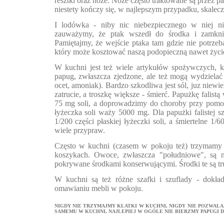
resztki oraz noże. Noże często traktowane są przez p
niestety kończy się, w najlepszym przypadku, skalec
I lodówka - niby nic niebezpiecznego w niej ni
zauważymy, że ptak wszedł do środka i zamkn
Pamiętajmy, że wejście ptaka tam gdzie nie potrz
który może kosztować naszą podopieczną nawet życi
W kuchni jest też wiele artykułów spożywczych, k
papug, zwłaszcza zjedzone, ale też mogą wydzielać
ocet, amoniak). Bardzo szkodliwa jest sól, juz niew
zatrucie, a troszkę większe - śmierć. Papużkę falist
75 mg soli, a doprowadzimy do choroby przy pomoc
łyżeczka soli waży 5000 mg. Dla papużki falistej sz
1/200 części płaskiej łyżeczki soli, a śmiertelne 1/6
wiele przypraw.
Często w kuchni (czasem w pokoju też) trzymam
koszykach. Owoce, zwłaszcza "południowe", są na
pokrywane środkami konserwującymi. Środki te są tr
W kuchni są też różne szafki i szuflady - dokła
omawianiu mebli w pokoju.
NIGDY NIE TRZYMAJMY KLATKI W KUCHNI, NIGDY NIE POZWAL
SAMEMU W KUCHNI, NAJLEPIEJ W OGÓLE NIE BIERZMY PAPUGI D