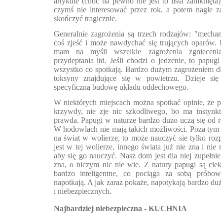
artykule (choć na pewno nie jest to lista zamknięta
czymś nie interesować przez rok, a potem nagle za
skończyć tragicznie.
Generalnie zagrożenia są trzech rodzajów: "mecha
coś zjeść i może nawdychać się trujących oparów.
mam na myśli wszelkie zagrożenia zgniecenia
przydeptania itd. Jeśli chodzi o jedzenie, to papug
wszystko co spotkają. Bardzo dużym zagrożeniem d
toksyny znajdujące się w powietrzu. Dzieje si
specyficzną budowę układu oddechowego.
W niektórych miejscach można spotkać opinie, że p
krzywdy, nie zje nic szkodliwego, bo ma instynkt.
prawda. Papugi w naturze bardzo dużo uczą się od r
W hodowlach nie mają takich możliwości. Poza tym j
na świat w wolierze, to może nauczyć sie tylko roz
jest w tej wolierze, innego świata już nie zna i ni
aby się go nauczyć. Nasz dom jest dla niej zupełni
zna, o niczym nic nie wie. Z natury papugi są ci
bardzo inteligentne, co pociąga za sobą próbow
napotkają. A jak zaraz pokaże, napotykają bardzo du
i niebezpiecznych.
Najbardziej niebezpieczna - KUCHNIA