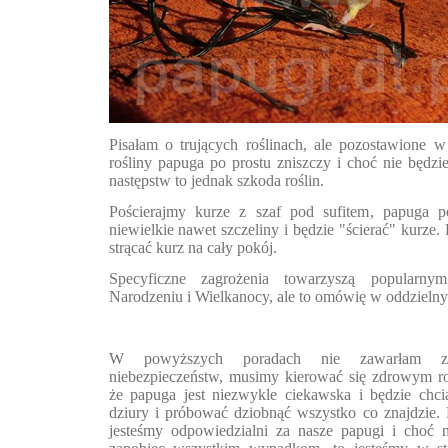
Pisałam o trujących roślinach, ale pozostawione 
rośliny papuga po prostu zniszczy i choć nie będzie
następstw to jednak szkoda roślin.
Pościerajmy kurze z szaf pod sufitem, papuga p
niewielkie nawet szczeliny i będzie "ścierać" kurze. 
strącać kurz na cały pokój.
Specyficzne zagrożenia towarzyszą popularn
Narodzeniu i Wielkanocy, ale to omówię w oddzielny
W powyższych poradach nie zawarłam za
niebezpieczeństw, musimy kierować się zdrowym ro
że papuga jest niezwykle ciekawska i będzie chci
dziury i próbować dziobnąć wszystko co znajdzie.
jesteśmy odpowiedzialni za nasze papugi i choć n