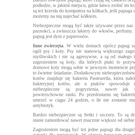
podłodze, w jakimś miejscu, gdzie łatwo zrobić im k
są też krzesła do komputera na kółkach, jeśli papuga 
możemy na nią najechać kółkiem.
Niebezpieczne mogą być także używane przez nas k
paznokci, a zwłaszcza lakiery do włosów, perfumy.
papug jest dym z papierosów.
Inne zwierzęta
. W wielu domach oprócz papug są 
ogól psy i koty. Psy nie stanowią większego zagroż
myśliwskich i nie są agresywne, a są od małego
zagrożeniem są koty, dla których ptaki to poży
domowe koty mogą sobie w pewnym momencie prz
to świetne śniadanie. Dodatkowym niebezpieczeństwem
kotów znajduje się bakteria Pasteurella, która nale
bakteryjnej kotów, ale u ptaków spowoduje in
niebezpieczne są pogryzienia, nawet jak 
powierzchowne ranki. Po przedostaniu się bakter
umrzeć w ciągu 24 godzin, o ile nie zostanie m
antybiotyk.
Bardzo niebezpieczne są fretki i szczury. To są dr
stanie zamordować nawet znacznie większe od siebie
Zagrożeniem mogą być też jedne papugi dla drugic
gatunki dla mniejszych. W okresie lęgowym nawet 