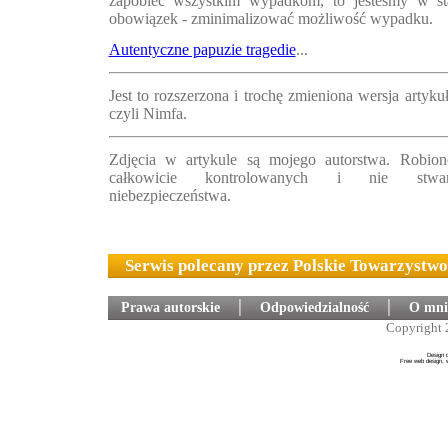
zapobiec wszystkim wypadkom, to jesteśmy w sta
obowiązek - zminimalizować możliwość wypadku.
Autentyczne papuzie tragedie
...
Jest to rozszerzona i trochę zmieniona wersja artyku
czyli Nimfa.
Zdjęcia w artykule są mojego autorstwa. Robion
całkowicie kontrolowanych i nie stwar
niebezpieczeństwa.
Serwis polecany przez Polskie Towarzystw
Prawa autorskie
│
Odpowiedzialność
│
O mni
Copyright 
Design 
Free web design, 