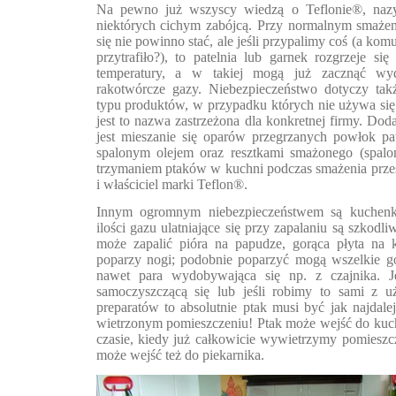
Na pewno już wszyscy wiedzą o Teflonie®, na
niektórych cichym zabójcą. Przy normalnym smażen
się nie powinno stać, ale jeśli przypalimy coś (a komu
przytrafiło?), to patelnia lub garnek rozgrzeje si
temperatury, a w takiej mogą już zacznąć wydz
rakotwórcze gazy. Niebezpieczeństwo dotyczy tak
typu produktów, w przypadku których nie używa si
jest to nazwa zastrzeżona dla konkretnej firmy. D
jest mieszanie się oparów przegrzanych powłok pa
spalonym olejem oraz resztkami smażonego (spalon
trzymaniem ptaków w kuchni podczas smażenia prze
i właściciel marki Teflon®.
Innym ogromnym niebezpieczeństwem są kuchenki
ilości gazu ulatniające się przy zapalaniu są szkodli
może zapalić pióra na papudze, gorąca płyta na k
poparzy nogi; podobnie poparzyć mogą wszelkie go
nawet para wydobywająca się np. z czajnika. 
samoczyszczącą się lub jeśli robimy to sami z 
preparatów to absolutnie ptak musi być jak najdal
wietrzonym pomieszczeniu! Ptak może wejść do kuc
czasie, kiedy już całkowicie wywietrzymy pomieszc
może wejść też do piekarnika.