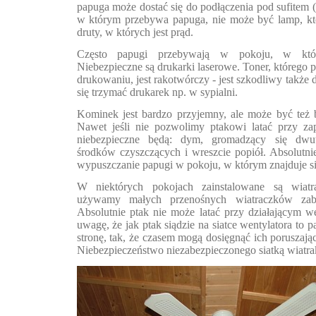
papuga może dostać się do podłączenia pod sufitem (
w którym przebywa papuga, nie może być lamp, kt
druty, w których jest prąd.
Często papugi przebywają w pokoju, w któr
Niebezpieczne są drukarki laserowe. Toner, którego 
drukowaniu, jest rakotwórczy - jest szkodliwy także d
się trzymać drukarek np. w sypialni.
Kominek jest bardzo przyjemny, ale może być też 
Nawet jeśli nie pozwolimy ptakowi latać przy z
niebezpieczne będą: dym, gromadzący się dwu
środków czyszczących i wreszcie popiół. Absolutnie
wypuszczanie papugi w pokoju, w którym znajduje s
W niektórych pokojach zainstalowane są wiatrak
używamy małych przenośnych wiatraczków zabe
Absolutnie ptak nie może latać przy działającym 
uwagę, że jak ptak siądzie na siatce wentylatora to p
stronę, tak, że czasem mogą dosięgnąć ich poruszając
Niebezpieczeństwo niezabezpieczonego siatką wiatrak