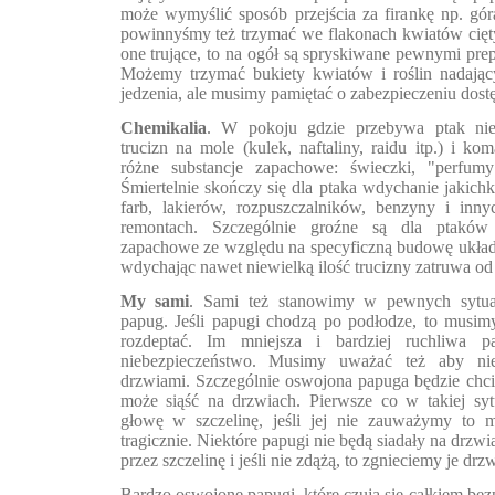
może wymyślić sposób przejścia za firankę np. gó
powinnyśmy też trzymać we flakonach kwiatów ciętyc
one trujące, to na ogół są spryskiwane pewnymi prep
Możemy trzymać bukiety kwiatów i roślin nadając
jedzenia, ale musimy pamiętać o zabezpieczeniu dos
Chemikalia
. W pokoju gdzie przebywa ptak ni
trucizn na mole (kulek, naftaliny, raidu itp.) i ko
różne substancje zapachowe: świeczki, "perfum
Śmiertelnie skończy się dla ptaka wdychanie jakich
farb, lakierów, rozpuszczalników, benzyny i inn
remontach. Szczególnie groźne są dla ptaków 
zapachowe ze względu na specyficzną budowę ukła
wdychając nawet niewielką ilość trucizny zatruwa od
My sami
. Sami też stanowimy w pewnych sytuac
papug. Jeśli papugi chodzą po podłodze, to musim
rozdeptać. Im mniejsza i bardziej ruchliwa 
niebezpieczeństwo. Musimy uważać też aby nie
drzwiami. Szczególnie oswojona papuga będzie chcia
może siąść na drzwiach. Pierwsze co w takiej syt
głowę w szczelinę, jeśli jej nie zauważymy to 
tragicznie. Niektóre papugi nie będą siadały na drzwi
przez szczelinę i jeśli nie zdążą, to zgnieciemy je drz
Bardzo oswojone papugi, które czują się całkiem bez