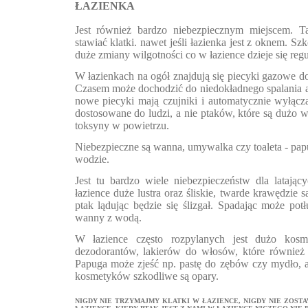
ŁAZIENKA
Jest również bardzo niebezpiecznym miejscem. T
stawiać klatki. nawet jeśli łazienka jest z oknem. Sz
duże zmiany wilgotności co w łazience dzieje się regu
W łazienkach na ogół znajdują się piecyki gazowe 
Czasem może dochodzić do niedokładnego spalania alb
nowe piecyki mają czujniki i automatycznie wyłączaj
dostosowane do ludzi, a nie ptaków, które są dużo w
toksyny w powietrzu.
Niebezpieczne są wanna, umywalka czy toaleta - pap
wodzie.
Jest tu bardzo wiele niebezpieczeństw dla latają
łazience duże lustra oraz śliskie, twarde krawędzie s
ptak lądując będzie się ślizgał. Spadając może pot
wanny z wodą.
W łazience często rozpylanych jest dużo kos
dezodorantów, lakierów do włosów, które również 
Papuga może zjeść np. pastę do zębów czy mydło, 
kosmetyków szkodliwe są opary.
NIGDY NIE TRZYMAJMY KLATKI W ŁAZIENCE, NIGDY NIE ZOST