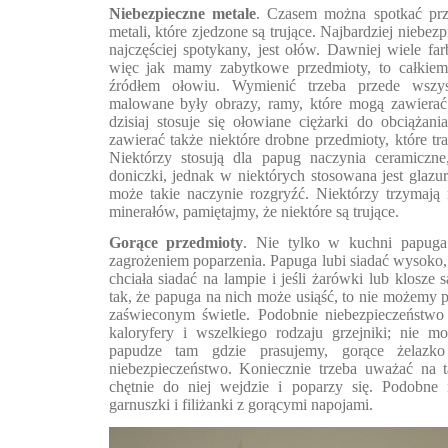
Niebezpieczne metale
. Czasem można spotkać pr
metali, które zjedzone są trujące. Najbardziej niebez
najczęściej spotykany, jest ołów. Dawniej wiele far
więc jak mamy zabytkowe przedmioty, to całkiem
źródłem ołowiu. Wymienić trzeba przede wszys
malowane były obrazy, ramy, które mogą zawierać 
dzisiaj stosuje się ołowiane ciężarki do obciąża
zawierać także niektóre drobne przedmioty, które tr
Niektórzy stosują dla papug naczynia ceramiczn
doniczki, jednak w niektórych stosowana jest glazu
może takie naczynie rozgryźć. Niektórzy trzymają
minerałów, pamiętajmy, że niektóre są trujące.
Gorące przedmioty
. Nie tylko w kuchni papuga
zagrożeniem poparzenia. Papuga lubi siadać wysoko
chciała siadać na lampie i jeśli żarówki lub klosze
tak, że papuga na nich może usiąść, to nie możemy p
zaświeconym świetle. Podobnie niebezpieczeństwo 
kaloryfery i wszelkiego rodzaju grzejniki; nie m
papudze tam gdzie prasujemy, gorące żelazko
niebezpieczeństwo. Koniecznie trzeba uważać na t
chętnie do niej wejdzie i poparzy się. Podobne 
garnuszki i filiżanki z gorącymi napojami.