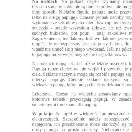
Na meblach
. Na półkach często trzymamy różne
Czasem same w sobie nie są one szkodliwe, ale mog
inny sposób. Niektóre figurki papuga może przewr
(albo na drugą papugę). Czasem jednak ozdoby trz
wykonane ze szkodliwych materiałów (np. niektóre plas
świeczki - przede wszystkim żelowe, ale też zwyk
suchych bukietów, pot pouri - tutaj szkodliwe 
Zagrożeniem są też flakony. Jeśli we flakonie jest wo
utopić, ale niebezpieczny jest też pusty flakon, d
wpaść nie umieć się z niego wydostać. Jeśli na półce
to papuga może wejść między nie i się zaklinować.
Na półkach mogą też stać różne lekkie miseczki, kub
Papuga może chcieć na nie wejść i przewróci je 
ciała. Szklane naczynia mogą się rozbić i papuga si
uderzyć papugę. Cienkie szklane naczynia są 
większych papug, które mogą chcieć oddziobać kawał
Lekarstwa. Często na wierzchu zostawiamy opa
kolorowe tabletki przyciągają papugi. W zasadz
śmiertelnymi truciznami dla papug.
W pokoju
. Na ogól w większości pomieszczeń zna
elektrycznych. Szczególnie należy zabezpieczyć
napięciem, ich przedziobanie może skończyć się tra
druty papuga po prostu zniszczy. Niebezpieczne