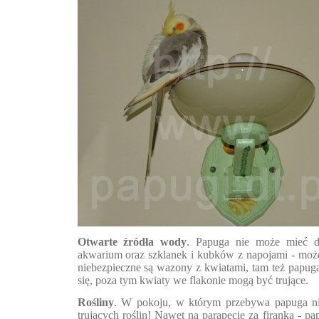
Otwarte źródła wody
. Papuga nie może mieć d
akwarium oraz szklanek i kubków z napojami - może
niebezpieczne są wazony z kwiatami, tam też papug
się, poza tym kwiaty we flakonie mogą być trujące.
Rośliny
. W pokoju, w którym przebywa papuga n
trujących roślin! Nawet na parapecie za firanką - pap