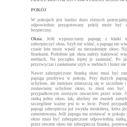
ŁAZIENCE, KIEDY PTAK JEST Z NAMI W ŁAZIENCE NICZEGO NIE 
POKÓJ
W pokojach jest bardzo dużo różnych potencjaln
odpowiednio przygotowany pokój może być dl
bezpieczny.
Okna
. Jeśli wypuszczamy papugę z klatki to
zabezpieczyć okna. Szyb nie widać, a papuga nie wie, 
czasie lotu może wpaść na niezasłonięte okno. Naj
firankami. Podobnie jak okna należy traktować wię
meblach. Na początku lepiej je zasłaniać. Po ja
przyzwyczai i zasłanianie szyb w meblach i luster nie
Nawet zabezpieczone firanką okno musi być zam
papuga przebywa w pokoju. Przy dużych papu
uchylone, ale mniejsze zmieszczą się w szczelinie i
zostawiamy uchylone okno, to musi ono być z
przypadkowym szerszym otwarciem przez wiatr. Na
siatką jedno okno, tak, abyśmy nie musieli zamyk
szczególnie ważne jest to w lecie. Przed przyp
papugi zabezpiecza już zwykła moskitiera, która j
zamontowana. Jeśli papuga ma zostawać w pokoju s
okno musi być zabezpieczone odpowiednią siatką
przez otwarte okno nie zabezpiecza firanka, poniew