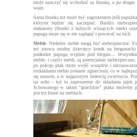
może nauczyć się wchodzić za firankę, a po drugie
wiatr.
Sama firanka też może być zagrożeniem jeśli papużka
którymi będzie się zaczepiać. Bardzo niebezpie
makarony (firanki z luźnych wiszących nitek) oraz
papuga może się w nie zaplątać i powiesić na nich.
Meble
. Niektóre meble mogą być niebezpieczne. Fo
też znowu modny dziecięcy konik na biegunach) 
podłodze papuga wejdzie pod biegun.... Wszystki
meble, i części mebli, są potencjalnie niebezpieczne
po pokoju ptak może wejść wszędzie i niezauważon
rozkładaniu mebla zostanie zgnieciony, co w najle
się urazem, a w najgorszym śmiercią zwierzęcia. 
na sofie - toż to zaproszenie do składania jajek
Schowanego w takim "gnieździe" ptaka możemy pr
jest też fornir na meblach.